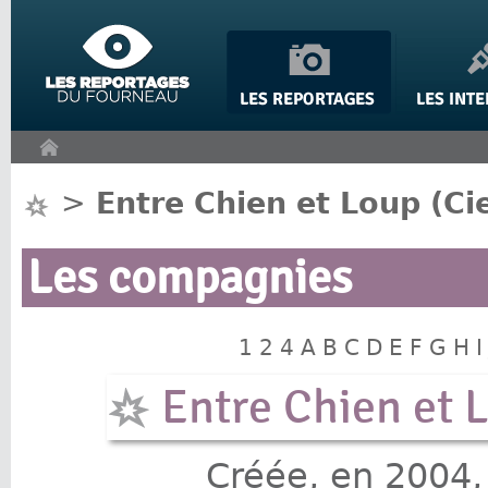
Panneau de gestion des cookies
>
Entre Chien et Loup (Ci
Les compagnies
1
2
4
A
B
C
D
E
F
G
H
I
Entre Chien et 
Créée, en 2004,