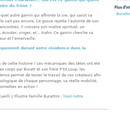
oire du Trône ?
Plus d'in
Burattin
el autre gamin qui affronte la vie, qui saisit sa
 le sait pas encore. Ce gosse rejette l’autorité de son
rencontres, il croisera son maître spirituel, un
, écouter, singer, et… trahir. Ce gamin cherche sa
eur et l’émerveille.
ifiquement durant votre résidence dans la
de cette histoire ! Les mécaniques des têtes ont été
s corps par Buratt et son frère P’tit Loup, les
nce permet de tester le travail de ces créateurs afin
ologique de chaque personnage, sa réelle mobilité,
ionnettes en action !
eilli L’Illustre Famille Burattini :
lisez notre