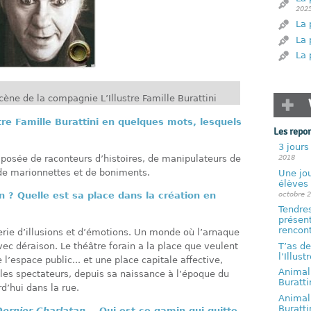
202
La 
La 
La 
cène de la compagnie L’Illustre Famille Burattini
ustre Famille Burattini en quelques mots, lesquels
Les repo
3 jours
2018
mposée de raconteurs d’histoires, de manipulateurs de
 de marionnettes et de boniments.
Une jou
élèves 
octobre 
n ? Quelle est sa place dans la création en
Tendres
présent
rencont
ie d’illusions et d’émotions. Un monde où l’arnaque
T’as de
ec déraison. Le théâtre forain a la place que veulent
l’Illust
 l’espace public... et une place capitale affective,
Animal 
 les spectateurs, depuis sa naissance à l’époque du
Buratti
d’hui dans la rue.
Animal 
Buratti
Dernier Charlatan
... Qui est ce gamin qui quitte