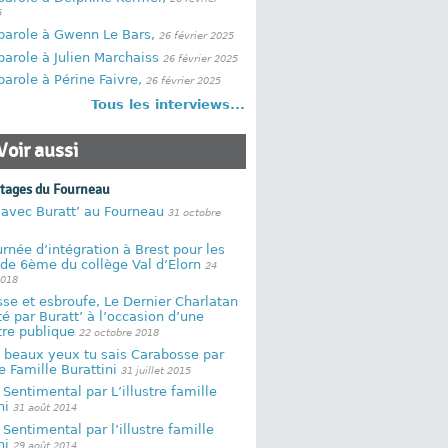
5
parole à Gwenn Le Bars,
26 février 2025
parole à Julien Marchaiss
26 février 2025
parole à Périne Faivre,
26 février 2025
Tous les interviews...
Voir aussi
rtages du Fourneau
 avec Buratt’ au Fourneau
31 octobre
rnée d’intégration à Brest pour les
de 6ème du collège Val d’Elorn
24
2018
se et esbroufe, Le Dernier Charlatan
é par Buratt’ à l’occasion d’une
re publique
22 octobre 2018
 beaux yeux tu sais Carabosse par
re Famille Burattini
31 juillet 2015
Sentimental par L’illustre famille
ni
31 août 2014
Sentimental par l’illustre famille
ni
29 août 2014