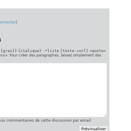
onnecter
]
i
{{gras}}
{italique}
-*liste
[texte->url]
<quote>
ins>
. Pour créer des paragraphes, laissez simplement des
ux commentaires de cette discussion par email