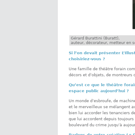
Gérard Burattini (Buratt),
auteur, décorateur, metteur en s
Si l’on devait présenter L’Ill
choisiriez-vous ?
Une famille de théâtre forain co
décors et d’objets, de montreurs
Qu’est ce que le théâtre forai
espace public aujourd’hui ?
Un monde d’esbroufe, de machiner
et le merveilleux se mélangent av
bien lui accorder les tenanciers de
que lui accordent depuis toujours
boulevard du crime jusqu’à aujour
Parlons de votre création
Le 