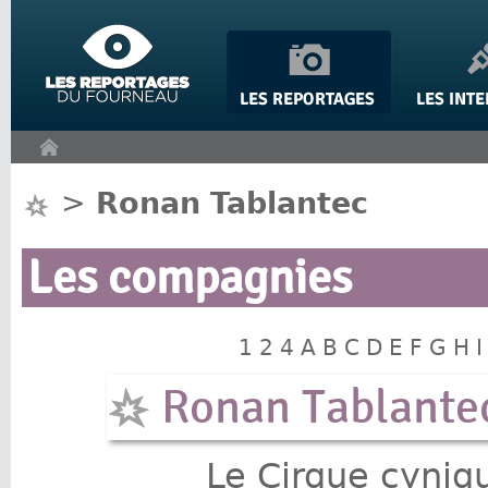
Panneau de gestion des cookies
>
Ronan Tablantec
Les compagnies
1
2
4
A
B
C
D
E
F
G
H
I
Ronan Tablante
Le Cirque cyniq