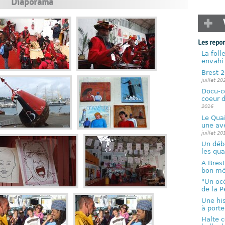
Diaporama
Les repo
La foll
envahi
Brest 2
juillet 20
Docu-c
coeur d
2016
Le Quai
une ave
juillet 20
Un déb
les qua
A Brest
bon m
"Un océ
de la P
Une his
à porte.
Halte c