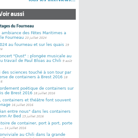
Voir aussi
rtages du Fourneau
e ambiance des Fêtes Maritimes a
 le Fourneau
23 juillet 2024
024 au fourneau et sur les quais
19
24
oncert "Dust" : plongée musicale au
u travail de Paul Bloas au Chili
9 août
 des sciences touché à son tour par
rse de containers à Brest 2016
18
16
ordement poétique de containers sur
is de Brest 2016
18 juillet 2016
, containers et théâtre font souvent
énage
16 juillet 2016
an entre nous" dans les containers
enn Ar Bed
15 juillet 2016
toire de container, port à port, porte
..
14 juillet 2016
onviviale au Chili dans la grande