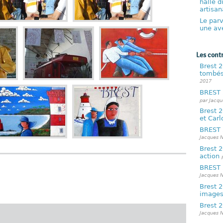
halle d
artisan
Le parv
une ave
Les cont
Brest 2
tombés 
2017
BREST 
par Jacqu
Brest 2
et Car
BREST 
Jacques N
Brest 2
action
BREST 
Jacques N
Brest 2
image
Brest 2
Jacques N