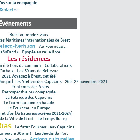
fos sur la compagnie
Tablantec
Événements
Brest au rendez-vous
tes Maritimes internationales de Brest
Relecq-Kerhuon
Au Fourneau ...
añsFabrik
Épopée en rɵue libre
Les résidences
un été hors du commun
Collaborations
Carhaix
Les 50 ans de Bellevue
2021 Voyagez à Brest, cet été
Unique | Les Ateliers des Capucins - 26 & 27 novembre 2021
Printemps des Abers
Retrospective par compagnie
La Fabrique des Capucins
Le fourneau.com en balade
Le Fourneau en Europe
 et d’os [Artistes associé·es 2021-2024]
de la Ville de Brest
Le Temps Bourg
Rias
Le futur Fourneau aux Capucins
urneau a 30 ans !
Les Jeudis du Port
Actions culturelles
ns Merveilleux