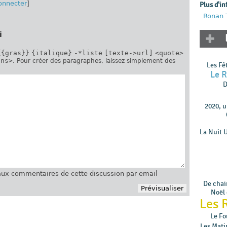
onnecter
]
Plus d'in
Ronan 
i
{{gras}}
{italique}
-*liste
[texte->url]
<quote>
ins>
. Pour créer des paragraphes, laissez simplement des
Les Fê
Le 
D
2020, 
La Nuit 
ux commentaires de cette discussion par email
De chair
Noël 
Les 
Le Fo
Les Mati