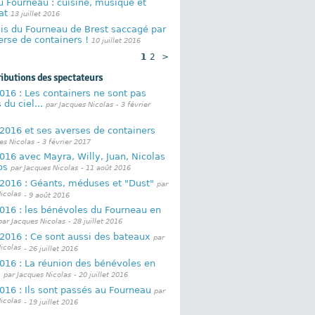
u Fourneau : cuisine, musique et
at
13 juillet 2016
is du Fourneau de Brest saccagé par
rse de containers !
10 juillet 2016
1
2
>
ributions des spectateurs
016 : Les containers ne sont pas
du ciel...
par Jacques Nicolas
- 3 février
2016 et ses averses de containers
es Nicolas
- 3 février 2017
016 avec Mayra, Willy, Juan, Nicolas
los
par Jacques Nicolas
- 11 août 2016
2016 : Géants, méduses et "Dust"
par
icolas
- 9 août 2016
016 : les bénévoles du Fourneau en
par Jacques Nicolas
- 28 juillet 2016
2016 : Ce sont aussi des bateaux
par
icolas
- 26 juillet 2016
016 : La réunion des bénévoles en
s
par Jacques Nicolas
- 20 juillet 2016
016 : Ils sont passés au Fourneau
par
icolas
- 19 juillet 2016