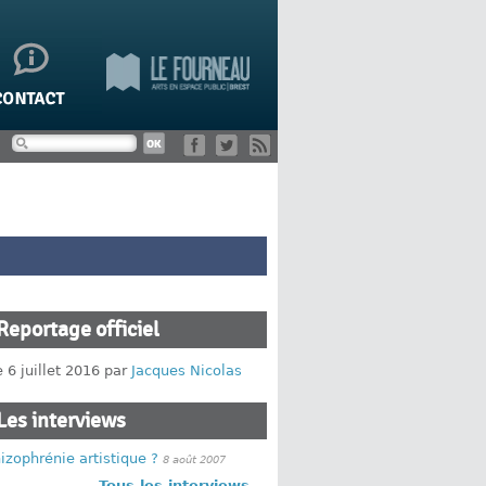
Reportage officiel
e 6 juillet 2016 par
Jacques Nicolas
Les interviews
izophrénie artistique ?
8 août 2007
Tous les interviews...