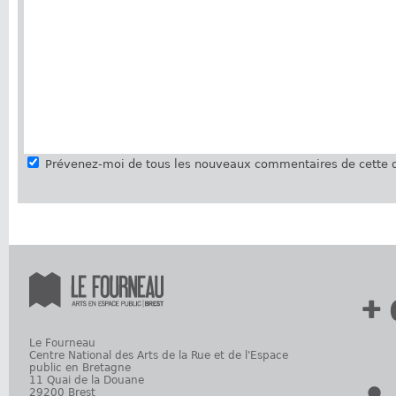
Prévenez-moi de tous les nouveaux commentaires de cette d
+ 
Le Fourneau
Centre National des Arts de la Rue et de l'Espace
public en Bretagne
11 Quai de la Douane
29200 Brest