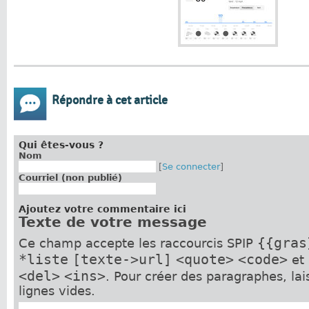
Répondre à cet article
Qui êtes-vous ?
Nom
[
Se connecter
]
Courriel (non publié)
Ajoutez votre commentaire ici
Texte de votre message
{{gras
Ce champ accepte les raccourcis SPIP
*liste
[texte->url]
<quote>
<code>
et
<del>
<ins>
. Pour créer des paragraphes, la
lignes vides.