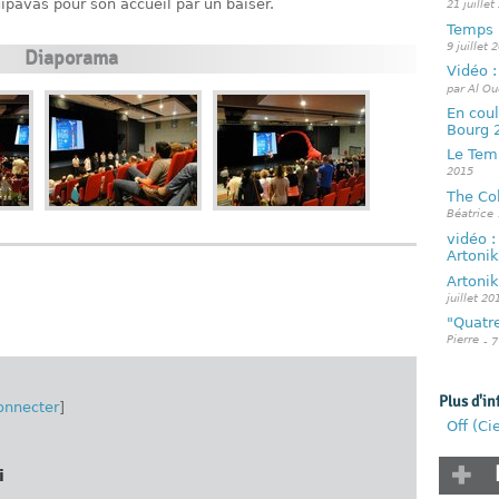
uipavas pour son accueil par un baiser.
21 juillet
Temps 
9 juillet 
Diaporama
Vidéo :
par Al Ou
En cou
Bourg 
Le Tem
2015
The Col
Béatrice
vidéo 
Artonik
Artonik
juillet 20
"Quatre
Pierre
- 7
Plus d'in
onnecter
]
Off (Ci
i