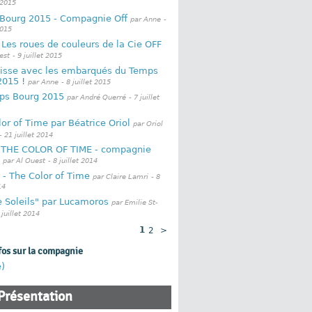
 2015
Bourg 2015 - Compagnie Off
par Anne
-
2015
 Les roues de couleurs de la Cie OFF
est
- 9 juillet 2015
lisse avec les embarqués du Temps
2015 !
par Anne
- 8 juillet 2015
ps Bourg 2015
par André Querré
- 7 juillet
or of Time par Béatrice Oriol
par Oriol
- 21 juillet 2014
: THE COLOR OF TIME - compagnie
par Al Ouest
- 8 juillet 2014
 - The Color of Time
par Claire Lamri
- 8
14
 Soleils" par Lucamoros
par Emilie St-
 juillet 2014
1
2
>
fos sur la compagnie
e)
Présentation