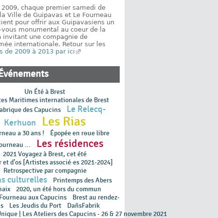
 2009, chaque premier samedi de
, la Ville de Guipavas et Le Fourneau
ient pour offrir aux Guipavasiens un
-vous monumental au coeur de la
en invitant une compagnie de
ée internationale. Retour sur les
s de 2009 à 2013 par ici
Événements
Un Été à Brest
tes Maritimes internationales de Brest
Le Relecq-
abrique des Capucins
Les Rias
Kerhuon
rneau a 30 ans !
Épopée en rɵue libre
Les résidences
ourneau ...
2021 Voyagez à Brest, cet été
 et d’os [Artistes associé·es 2021-2024]
Retrospective par compagnie
s culturelles
Printemps des Abers
haix
2020, un été hors du commun
 Fourneau aux Capucins
Brest au rendez-
s
Les Jeudis du Port
DañsFabrik
Unique | Les Ateliers des Capucins - 26 & 27 novembre 2021