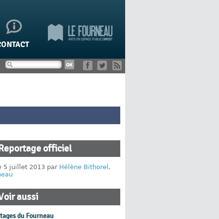
Reportage officiel
e 5 juillet 2013 par
Hélène Bithorel
,
neau
Voir aussi
rtages du Fourneau