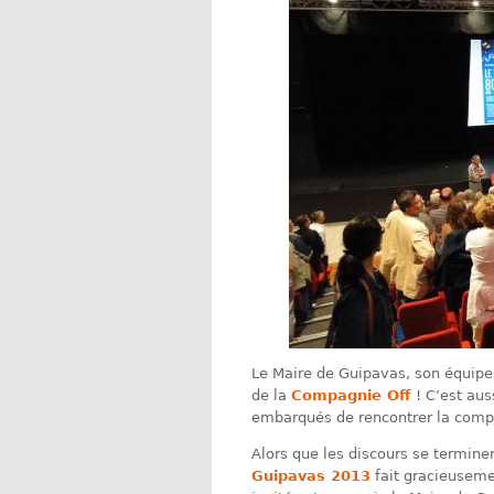
Le Maire de Guipavas, son équipe 
de la
Compagnie Off
! C’est aus
embarqués de rencontrer la comp
Alors que les discours se termine
Guipavas 2013
fait gracieusemen