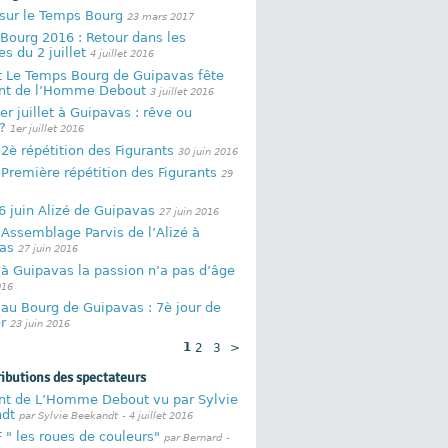
 sur le Temps Bourg
23 mars 2017
Bourg 2016 : Retour dans les
es du 2 juillet
4 juillet 2016
et Le Temps Bourg de Guipavas fête
nt de l’Homme Debout
3 juillet 2016
er juillet à Guipavas : rêve ou
 ?
1er juillet 2016
 2è répétition des Figurants
30 juin 2016
 Première répétition des Figurants
29
6 juin Alizé de Guipavas
27 juin 2016
 Assemblage Parvis de l’Alizé à
as
27 juin 2016
 à Guipavas la passion n’a pas d’âge
016
 au Bourg de Guipavas : 7è jour de
er
23 juin 2016
1
2
3
>
ributions des spectateurs
nt de L’Homme Debout vu par Sylvie
dt
par Sylvie Beekandt
- 4 juillet 2016
 " les roues de couleurs"
par Bernard
-