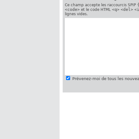
Ce champ accepte les raccourcis SPIP
<code>
<q>
<del>
<
et le code HTML
lignes vides.
Prévenez-moi de tous les nouvea