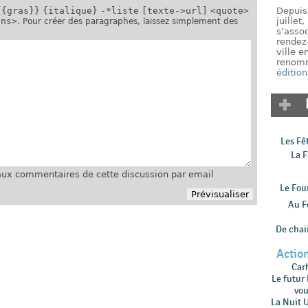
{{gras}}
{italique}
-*liste
[texte->url]
<quote>
Depuis
ins>
juillet
. Pour créer des paragraphes, laissez simplement des
s’assoc
rendez
ville 
renomm
édition
Les Fê
La F
ux commentaires de cette discussion par email
Le Fou
Au F
De chair
Action
Car
Le futur
vou
La Nuit 