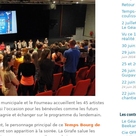
Retour
Temps-
couliss
2 juill
Le Géa
Vu ce 1
réalité
30 juin
29 juin
juin 2016
25 et 2
26 juin
Guipav
22 juin
24 juin 2
22 juin
chanti
municipale et le Fourneau accueillent les 45 artistes
si l’occasion pour les bénévoles comme les futurs
Les cont
agnie et échanger sur le programme du lendemain.
Le Géa
nt, le personnage principal de ce
Temps Bourg de
Beekan
t son apparition à la soirée. La Girafe salue les
Cie OFF