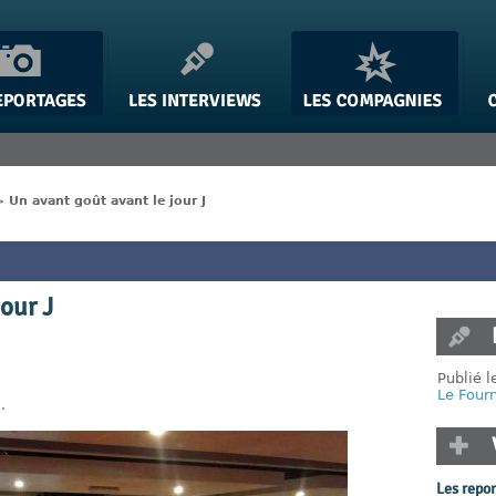
>
Un avant goût avant le jour J
our J
Publié l
Le Four
2
.
Les repo