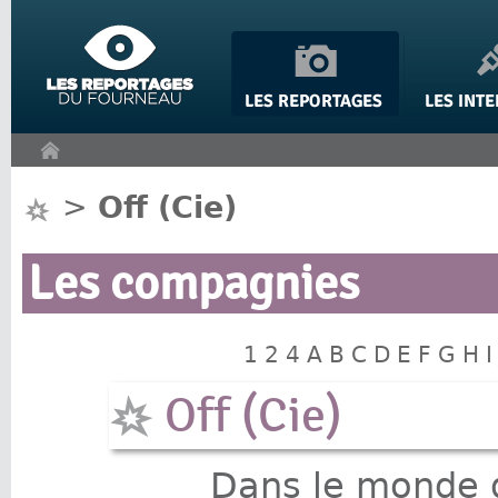
Panneau de gestion des cookies
>
Off (Cie)
Les compagnies
1
2
4
A
B
C
D
E
F
G
H
I
Off (Cie)
Dans le monde d