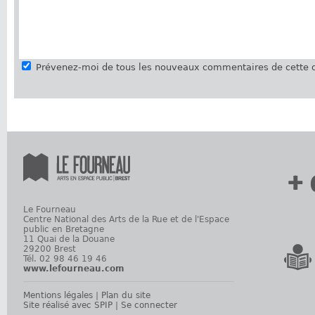
Prévenez-moi de tous les nouveaux commentaires de cette d
+ 
Le Fourneau
Centre National des Arts de la Rue et de l'Espace
public en Bretagne
11 Quai de la Douane
29200 Brest
Tél. 02 98 46 19 46
www.lefourneau.com
Mentions légales
|
Plan du site
Site réalisé avec SPIP
|
Se connecter