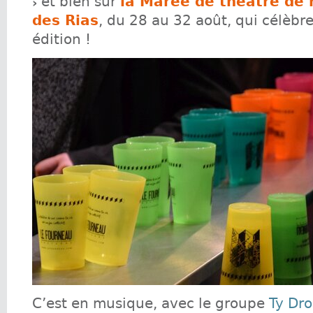
et bien sûr
la Marée de théâtre de 
des Rias
, du 28 au 32 août, qui célèb
édition !
C’est en musique, avec le groupe
Ty Dr