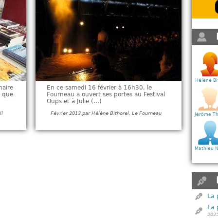
Hélène Bi
naire
En ce samedi 16 février à 16h30, le
e que
Fourneau a ouvert ses portes au Festival
Oups et à Julie (…)
ll
Février 2013 par Hélène Bithorel, Le Fourneau
Jérôme Th
Mathieu N
La 
La 
202