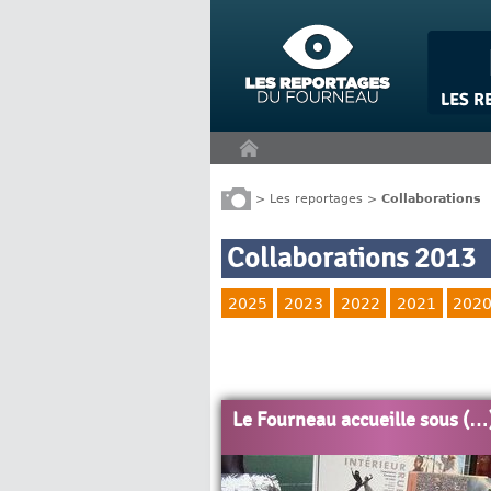
Panneau de gestion des cookies
>
Les reportages
>
Collaborations
Collaborations 2013
2025
2023
2022
2021
202
Le Fourneau accueille sous (…