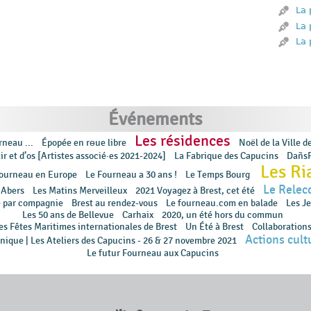
La 
La 
La 
Événements
Les résidences
neau ...
Épopée en rɵue libre
Noël de la Ville d
ir et d’os [Artistes associé·es 2021-2024]
La Fabrique des Capucins
DañsF
Les Ri
Fourneau en Europe
Le Fourneau a 30 ans !
Le Temps Bourg
Le Rele
 Abers
Les Matins Merveilleux
2021 Voyagez à Brest, cet été
e par compagnie
Brest au rendez-vous
Le fourneau.com en balade
Les J
Les 50 ans de Bellevue
Carhaix
2020, un été hors du commun
es Fêtes Maritimes internationales de Brest
Un Été à Brest
Collaboration
Actions cult
nique | Les Ateliers des Capucins - 26 & 27 novembre 2021
Le futur Fourneau aux Capucins