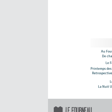
Au Four
De cha
Le 
Printemps des
Retrospectiv
L
La Nuit U