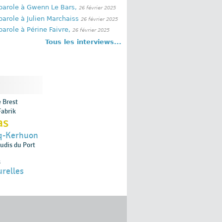
parole à Gwenn Le Bars,
26 février 2025
parole à Julien Marchaiss
26 février 2025
parole à Périne Faivre,
26 février 2025
Tous les interviews...
e Brest
abrik
as
cq-Kerhuon
eudis du Port
s
urelles