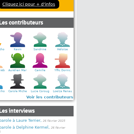
Cliquez ici pour + d'infos
Les contributeurs
tho
Kevin
Sandrine
Héloïse
iéb
Aurélien Mar
Camille
Yffic Dornic
iho
Carole Miche
Lucie Coroug
Loeïza Renau
Voir les contributeurs
Les interviews
parole à Laure Terrier,
26 février 2025
parole à Delphine Kermel,
26 février
5