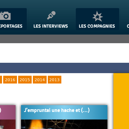
0
2016
2015
2014
2013
)
J’empruntai une hache et (…)