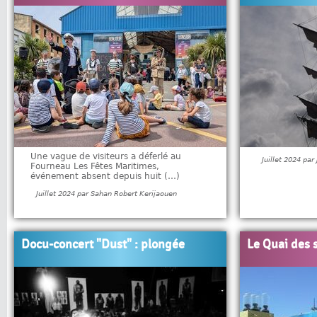
Une vague de visiteurs a déferlé au
Juillet 2024 par
Fourneau Les Fêtes Maritimes,
événement absent depuis huit (…)
Juillet 2024 par Sahan Robert Kerijaouen
Docu-concert "Dust" : plongée
Le Quai des 