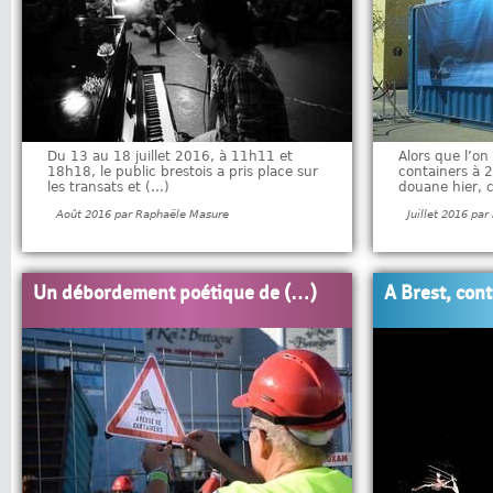
Du 13 au 18 juillet 2016, à 11h11 et
Alors que l’on
18h18, le public brestois a pris place sur
containers à 2
les transats et (…)
douane hier, 
Août 2016 par Raphaële Masure
Juillet 2016 pa
Un débordement poétique de (…)
A Brest, cont