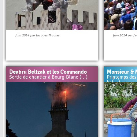
Juin 2014 par Jacques Nicolas
Juin 2014 par J
Deabru Beltzak et les Commando
Monsieur & 
Sortie de chantier à Bourg-Blanc (…)
Printemps des
le (…)