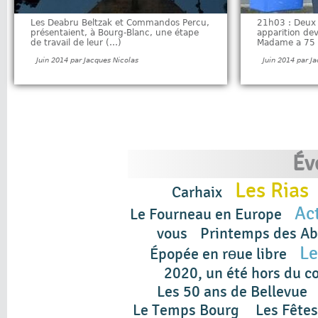
Les Deabru Beltzak et Commandos Percu,
21h03 : Deux p
présentaient, à Bourg-Blanc, une étape
apparition dev
de travail de leur (…)
Madame a 75 
Juin 2014 par Jacques Nicolas
Juin 2014 par J
Év
Les Rias
Carhaix
Act
Le Fourneau en Europe
vous
Printemps des Ab
Le
Épopée en rɵue libre
2020, un été hors du 
Les 50 ans de Bellevue
Le Temps Bourg
Les Fêtes