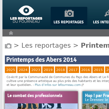
Panneau de gestion des cookies
>
Les reportages
>
Printem
Printemps des Abers 2014
2025
2024
2023
2019
2018
2017
2016
2015
2
Co-écrit par la Communauté de Communes du Pays des Abers et Le Fou
cultive une présence artistique au plus près des habitants et les inte
et leur quotidien. -
Plus d’infos sur lefourneau.com
Le combat des professionnels
Hop ! par Fr
Le Drennec le 