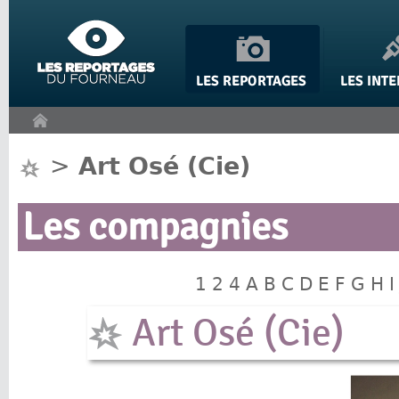
Panneau de gestion des cookies
>
Art Osé (Cie)
Les compagnies
1
2
4
A
B
C
D
E
F
G
H
I
Art Osé (Cie)