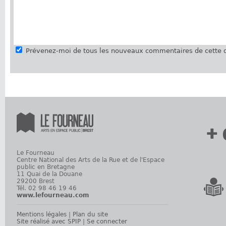
Prévenez-moi de tous les nouveaux commentaires de cette d
+ 
Le Fourneau
Centre National des Arts de la Rue et de l'Espace
public en Bretagne
11 Quai de la Douane
29200 Brest
Tél. 02 98 46 19 46
www.lefourneau.com
Mentions légales
|
Plan du site
Site réalisé avec SPIP
|
Se connecter