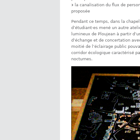
la canalisation du flux de person
proposée
Pendant ce temps, dans la chapelle
d’étudiant·es mené un autre ateli
lumineux de Ploujean à partir d’un
d’échange et de concertation avec
moitié de l’éclairage public pouv
corridor écologique caractérisé p
nocturnes.