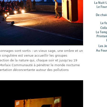
La Nuit 
Le Fou
De chair
Le f
Coll
Le Tem
Printe
Les Je
Au Four
rsonnages sont sortis : un vieux sage, une ombre et un
n singulière est venue accueillir les groupes
ction de la nature qui, chaque soir et jusqu’au 19
e Morlaix Communauté à pénétrer le monde nocturne
ertation déconcertante
autour des pollutions