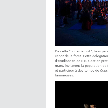
De cette "boîte de nuit", trois pe
esprit de la forêt. Cette délégatio
d’étudiant·es de BTS Gestion prote
mars, inviteront la population d
et participer à des temps de
Conc
lumineuses.