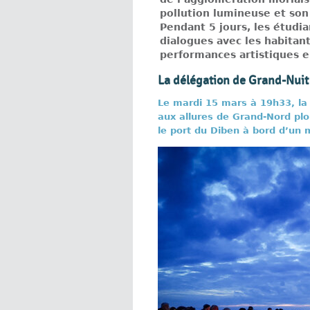
pollution lumineuse et son 
Pendant 5 jours, les étudi
dialogues avec les habitant
performances artistiques 
La délégation de Grand-Nui
Le mardi 15 mars à 19h33, la
aux allures de Grand-Nord plo
le port du Diben à bord d’un 