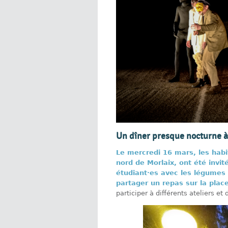
Un dîner presque nocturne à
Le mercredi 16 mars, les hab
nord de Morlaix, ont été invi
étudiant·es avec les légumes 
partager un repas sur la place
participer à différents ateliers et