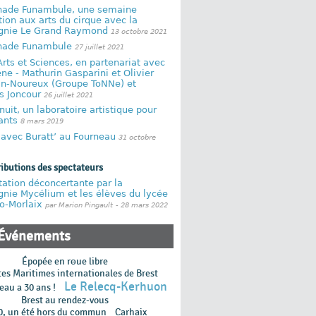
ade Funambule, une semaine
ation aux arts du cirque avec la
nie Le Grand Raymond
13 octobre 2021
ade Funambule
27 juillet 2021
Arts et Sciences, en partenariat avec
ne - Mathurin Gasparini et Olivier
n-Noureux (Groupe ToNNe) et
s Joncour
26 juillet 2021
nuit, un laboratoire artistique pour
fants
8 mars 2019
 avec Buratt’ au Fourneau
31 octobre
ributions des spectateurs
ation déconcertante par la
nie Mycélium et les élèves du lycée
o-Morlaix
par Marion Pingault
- 28 mars 2022
Événements
Épopée en rɵue libre
tes Maritimes internationales de Brest
Le Relecq-Kerhuon
eau a 30 ans !
Brest au rendez-vous
0, un été hors du commun
Carhaix