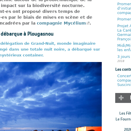
Promen
impact sur la biodiversité nocturne.
d’initi
ant·es ont proposé divers temps de
compag
·es par le biais de mises en scène et de
Promen
encadrées par la
compagnie Mycélium
.
Projet 
La Carè
t débarque à Plougasnou
Germai
Françoi
 délégation de Grand-Nuit, monde imaginaire
Midi/Mi
ngé dans une totale nuit noire, a débarqué sur
les en
mystérieux container.
3 jours
2018
Les cont
Concert
compag
Suscini
Les Fê
Le Fourn
202