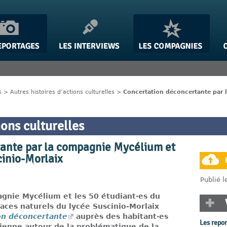
s
>
Autres histoires d’actions culturelles
>
Concertation déconcertante par 
ions culturelles
ante par la compagnie Mycélium et
cinio-Morlaix
Publié 
gnie Mycélium et les 50 étudiant·es du
aces naturels du lycée Suscinio-Morlaix
on déconcertante
auprès des habitant·es
Les repo
ienne autour de la problématique de la