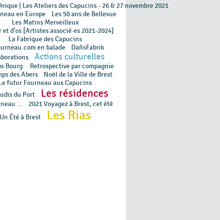
Unique | Les Ateliers des Capucins - 26 & 27 novembre 2021
rneau en Europe
Les 50 ans de Bellevue
Les Matins Merveilleux
 et d’os [Artistes associé·es 2021-2024]
La Fabrique des Capucins
ourneau.com en balade
DañsFabrik
Actions culturelles
aborations
ps Bourg
Retrospective par compagnie
mps des Abers
Noël de la Ville de Brest
Le futur Fourneau aux Capucins
Les résidences
udis du Port
neau ...
2021 Voyagez à Brest, cet été
Les Rias
Un Été à Brest