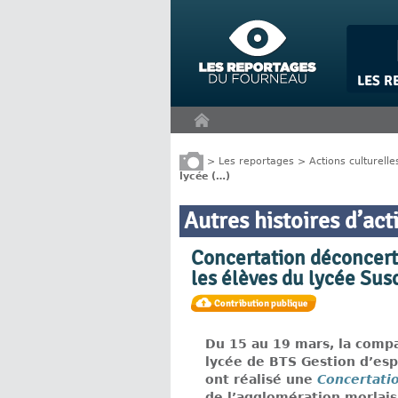
Panneau de gestion des cookies
>
Les reportages
>
Actions culturelle
lycée (…)
Autres histoires d’act
Concertation déconcert
les élèves du lycée Sus
Du 15 au 19 mars, la compa
lycée de BTS Gestion d’esp
ont réalisé une
Concertati
de l’agglomération morlais