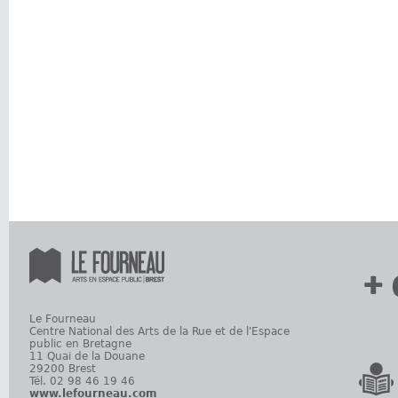
+ 
Le Fourneau
Centre National des Arts de la Rue et de l'Espace
public en Bretagne
11 Quai de la Douane
29200 Brest
Tél. 02 98 46 19 46
www.lefourneau.com