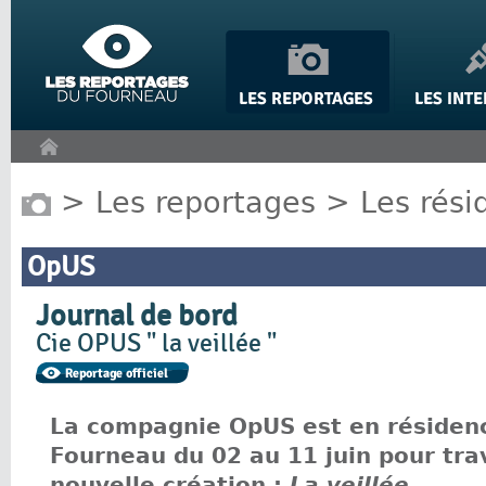
Panneau de gestion des cookies
>
Les reportages
>
Les rési
OpUS
Journal de bord
Cie OPUS " la veillée "
La compagnie OpUS est en résiden
Fourneau du 02 au 11 juin pour trav
nouvelle création :
La veillée
.