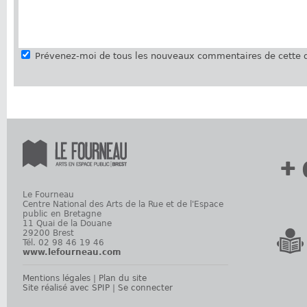
Prévenez-moi de tous les nouveaux commentaires de cette d
+ 
Le Fourneau
Centre National des Arts de la Rue et de l'Espace
public en Bretagne
11 Quai de la Douane
29200 Brest
Tél. 02 98 46 19 46
www.lefourneau.com
Mentions légales
|
Plan du site
Site réalisé avec SPIP
|
Se connecter