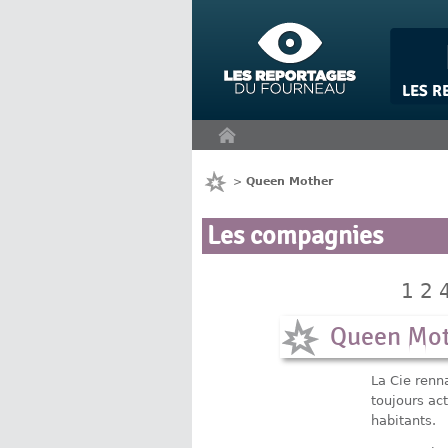
Panneau de gestion des cookies
>
Queen Mother
Les compagnies
1
2
Queen Mo
La Cie renn
toujours act
habitants.