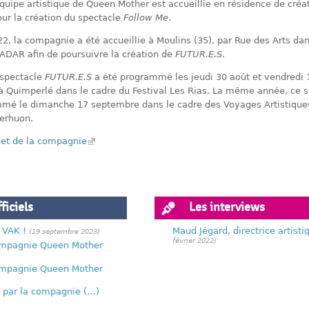
équipe artistique de Queen Mother est accueillie en résidence de créa
ur la création du spectacle
Follow Me
.
2, la compagnie a été accueillie à Moulins (35), par Rue des Arts dan
ADAR afin de poursuivre la création de
FUTUR.E.S
.
 spectacle
FUTUR.E.S
a été programmé les jeudi 30 août et vendredi 
 Quimperlé dans le cadre du Festival Les Rias. La même année, ce s
mé le dimanche 17 septembre dans le cadre des Voyages Artistique
erhuon.
rnet de la compagnie
ficiels
Les interviews
 VAK !
Maud Jégard, directrice artisti
(19 septembre 2023)
février 2022)
compagnie Queen Mother
compagnie Queen Mother
s" par la compagnie (…)