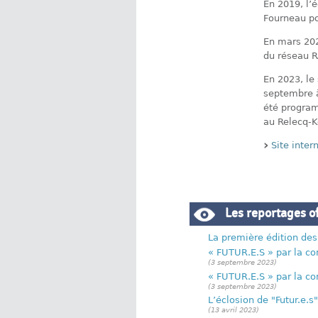
En 2019, l’
Fourneau po
En mars 202
du réseau R
En 2023, le
septembre à
été program
au Relecq-K
Site inte
Les reportages of
La première édition des
« FUTUR.E.S » par la 
(3 septembre 2023)
« FUTUR.E.S » par la 
(3 septembre 2023)
L’éclosion de "Futur.e.
(13 avril 2023)