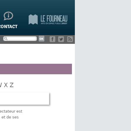
W
X
Z
ectateur est
s et de ses