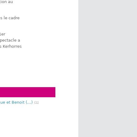
tion au
s le cadre
1er
pectacle a
s Kerhorres
que et Benoit (…)
(11