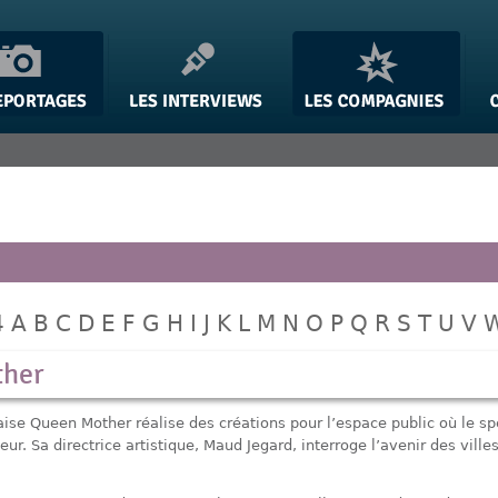
4
A
B
C
D
E
F
G
H
I
J
K
L
M
N
O
P
Q
R
S
T
U
V
ther
aise Queen Mother réalise des créations pour l’espace public où le sp
eur. Sa directrice artistique, Maud Jegard, interroge l’avenir des ville