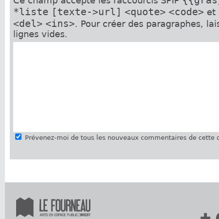
{{gras
Ce champ accepte les raccourcis SPIP
*liste
[texte->url]
<quote>
<code>
et
<del>
<ins>
. Pour créer des paragraphes, la
lignes vides.
Prévenez-moi de tous les nouveaux commentaires de cette d
+ 