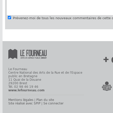
Prévenez-moi de tous les nouveaux commentaires de cette d
+ 
Le Fourneau
Centre National des Arts de la Rue et de l'Espace
public en Bretagne
11 Quai de la Douane
29200 Brest
Tél. 02 98 46 19 46
www.lefourneau.com
Mentions légales
|
Plan du site
Site réalisé avec SPIP
|
Se connecter