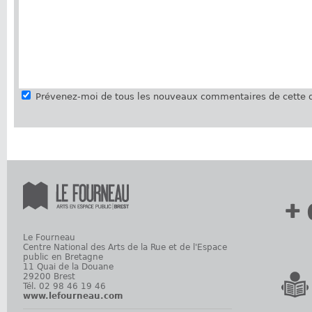
Prévenez-moi de tous les nouveaux commentaires de cette d
+ 
Le Fourneau
Centre National des Arts de la Rue et de l'Espace
public en Bretagne
11 Quai de la Douane
29200 Brest
Tél. 02 98 46 19 46
www.lefourneau.com