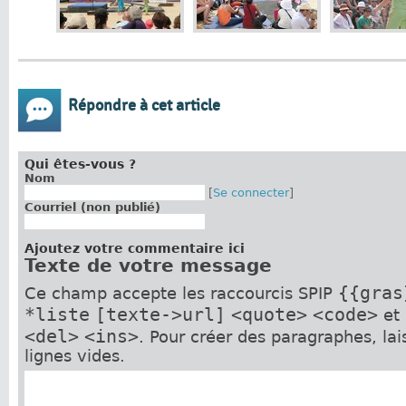
Répondre à cet article
Qui êtes-vous ?
Nom
[
Se connecter
]
Courriel (non publié)
Ajoutez votre commentaire ici
Texte de votre message
{{gras
Ce champ accepte les raccourcis SPIP
*liste
[texte->url]
<quote>
<code>
et
<del>
<ins>
. Pour créer des paragraphes, la
lignes vides.