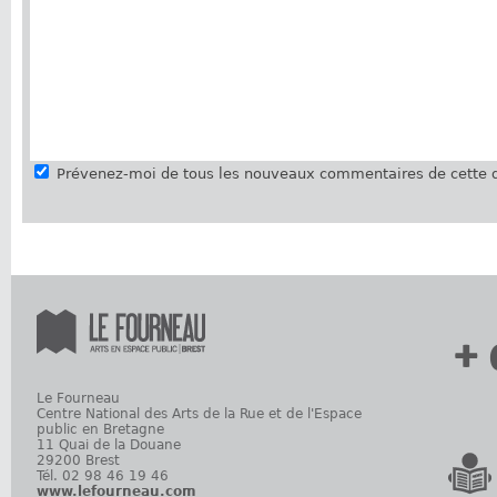
Prévenez-moi de tous les nouveaux commentaires de cette d
+ 
Le Fourneau
Centre National des Arts de la Rue et de l'Espace
public en Bretagne
11 Quai de la Douane
29200 Brest
Tél. 02 98 46 19 46
www.lefourneau.com