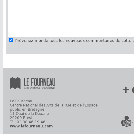
Prévenez-moi de tous les nouveaux commentaires de cette d
+ 
Le Fourneau
Centre National des Arts de la Rue et de l'Espace
public en Bretagne
11 Quai de la Douane
29200 Brest
Tél. 02 98 46 19 46
www.lefourneau.com