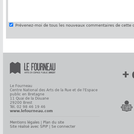
Prévenez-moi de tous les nouveaux commentaires de cette d
+ 
Le Fourneau
Centre National des Arts de la Rue et de l'Espace
public en Bretagne
11 Quai de la Douane
29200 Brest
Tél. 02 98 46 19 46
www.lefourneau.com
Mentions légales
|
Plan du site
Site réalisé avec SPIP
|
Se connecter