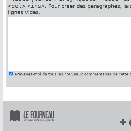
<del>
<ins>
. Pour créer des paragraphes, la
lignes vides.
Prévenez-moi de tous les nouveaux commentaires de cette d
+ 