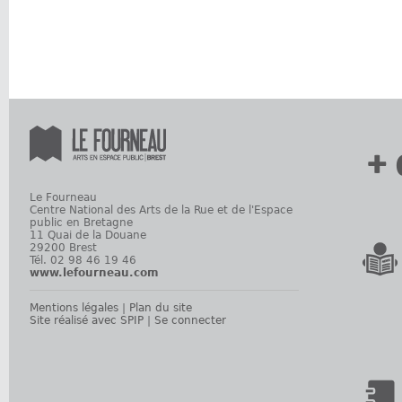
+ 
Le Fourneau
Centre National des Arts de la Rue et de l'Espace
public en Bretagne
11 Quai de la Douane
29200 Brest
Tél. 02 98 46 19 46
www.lefourneau.com
Mentions légales
|
Plan du site
Site réalisé avec SPIP
|
Se connecter