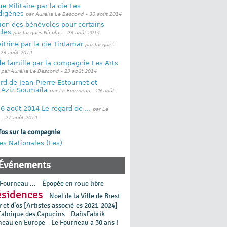
e Militaire par la cie Les
digènes
par Aurélia Le Bescond
- 30 août 2014
ion des bénévoles pour certains
cles
par Jacques Nicolas
- 29 août 2014
itrine par la cie Tintamar
par Jacques
 29 août 2014
de famille par la compagnie Les Arts
par Aurélia Le Bescond
- 29 août 2014
rd de Jean-Pierre Estournet et
 Aziz Soumaïla
par Le Fourneau
- 29 août
6 août 2014 Le regard de ...
par Le
- 27 août 2014
fos sur la compagnie
es Nationales (Les)
Événements
Fourneau ...
Épopée en rɵue libre
ésidences
Noël de la Ville de Brest
 et d’os [Artistes associé·es 2021-2024]
Fabrique des Capucins
DañsFabrik
neau en Europe
Le Fourneau a 30 ans !