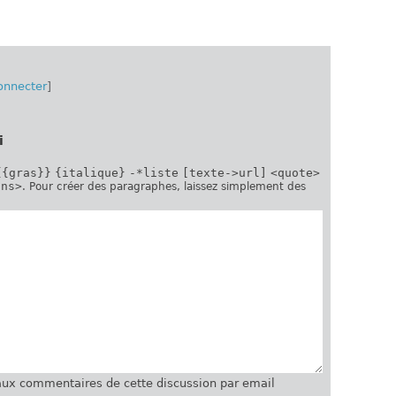
onnecter
]
i
{{gras}}
{italique}
-*liste
[texte->url]
<quote>
ins>
. Pour créer des paragraphes, laissez simplement des
ux commentaires de cette discussion par email