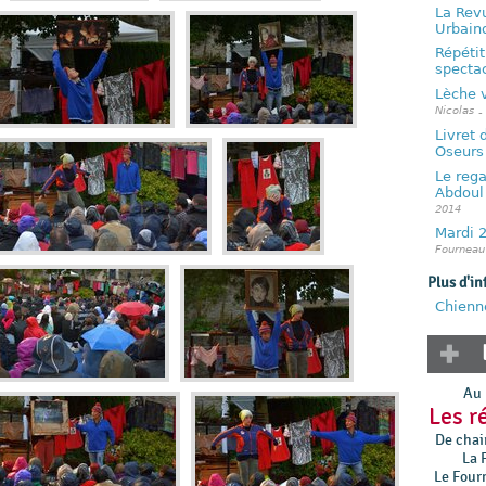
La Revu
Urbain
Répétit
specta
Lèche v
Nicolas
-
Livret 
Oseurs
Le rega
Abdoul
2014
Mardi 2
Fourneau
Plus d'in
Chienn
Au 
Les r
De chair
La 
Le Four