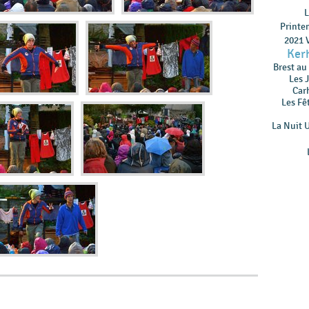
L
Printe
2021 V
Ker
Brest au
Les 
Car
Les Fê
La Nuit 