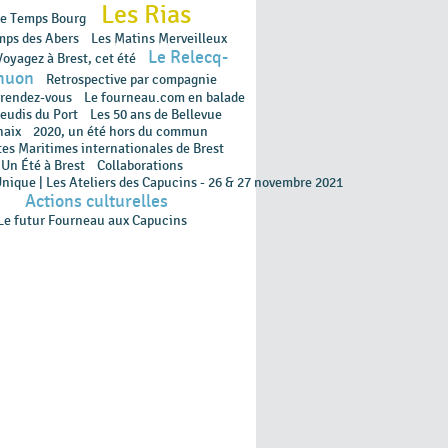
Les Rias
e Temps Bourg
mps des Abers
Les Matins Merveilleux
Le Relecq-
oyagez à Brest, cet été
huon
Retrospective par compagnie
 rendez-vous
Le fourneau.com en balade
Jeudis du Port
Les 50 ans de Bellevue
haix
2020, un été hors du commun
tes Maritimes internationales de Brest
Un Été à Brest
Collaborations
Unique | Les Ateliers des Capucins - 26 & 27 novembre 2021
Actions culturelles
Le futur Fourneau aux Capucins