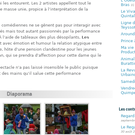
L’Odeur
i les entourent. Les 2 artistes appellent tout le
Bras
31
 masse unie, propice à l’interprétation de la
Le Viva
Quintal
Ligne d
 2 comédiennes ne se gênent pas pour interagir avec
Teysso
tés mais tout autant passionnés par la performance
Around
À l’aide de tableaux des plus désopilants,
Les
Prince 
 avec émotion et humour la relation atypique entre
Ma vie 
, hôte d’une pension clandestine pour les jeunes
Produc
, qui se prendra d’affection pour cette dame qui le
Animal 
Buratti
pectacle n’a pas laissé insensible le public puisque
La Revu
nt des mains qu’il salue cette performance
Urbain
Samedi 
Vendred
Quimpe
Diaporama
Les cont
Regard 
septembr
Le Reg
30 août 