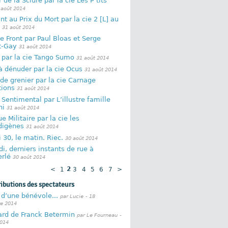
 de la Sciure par la cie Les P’tits
 août 2014
nt au Prix du Mort par la cie 2 [L] au
31 août 2014
e Front par Paul Bloas et Serge
t-Gay
31 août 2014
 par la cie Tango Sumo
31 août 2014
à dénuder par la cie Ocus
31 août 2014
de grenier par la cie Carnage
tions
31 août 2014
Sentimental par L’illustre famille
ni
31 août 2014
e Militaire par la cie les
digènes
31 août 2014
30, le matin. Riec.
30 août 2014
i, derniers instants de rue à
rlé
30 août 2014
<
1
2
3
4
5
6
7
>
ributions des spectateurs
d’une bénévole...
par Lucie
- 18
e 2014
ard de Franck Betermin
par Le Fourneau
-
2014