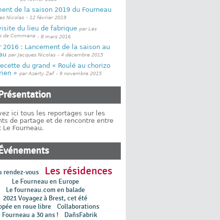
ent de la saison 2019 du Fourneau
es Nicolas
- 12 février 2019
visite du lieu de fabrique
par Les
ns de Commana
- 8 mars 2016
 2016 : Lancement de la saison au
au
par Jacques Nicolas
- 4 décembre 2015
recette du grand « Roulé au chorizo
rien »
par Azerty Zef
- 9 novembre 2015
Présentation
ez ici tous les reportages sur les
s de partage et de rencontre entre
t Le Fourneau.
Événements
Les résidences
u rendez-vous
Le Fourneau en Europe
Le fourneau.com en balade
2021 Voyagez à Brest, cet été
opée en rɵue libre
Collaborations
 Fourneau a 30 ans !
DañsFabrik