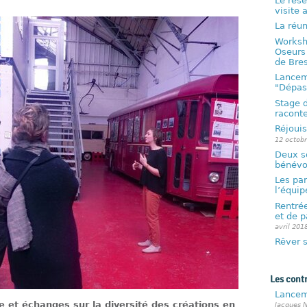
Le rés
visite 
La réu
Worksho
Oseurs 
de Bres
Lancem
"Dépas
Stage 
raconte
Réjouis
12 octob
Deux so
bénévo
Les par
l’équip
Rentrée
et de p
avril 201
Rêver s
Les cont
Lancem
e et échanges sur la diversité des créations en
Jacques N