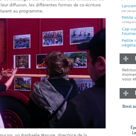
 leur diffusion, les différentes formes de co-écriture
Lancem
par Jacqu
étaient au programme.
Petite 
collégie
Cap sur
Fourne
Petite 
végéta
Retrouv
moment
vous e
Brest a
Ép
Le
apucins, où Raphaële Masure, directrice de la