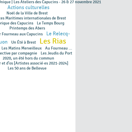
Unique | Les Ateliers des Capucins - 26 & 27 novembre 2021
Actions culturelles
Noël de la Ville de Brest
tes Maritimes internationales de Brest
brique des Capucins
Le Temps Bourg
Printemps des Abers
Le Relecq-
r Fourneau aux Capucins
Les Rias
uon
Un Été à Brest
Les Matins Merveilleux
Au Fourneau ...
ective par compagnie
Les Jeudis du Port
2020, un été hors du commun
 et d’os [Artistes associé·es 2021-2024]
Les 50 ans de Bellevue