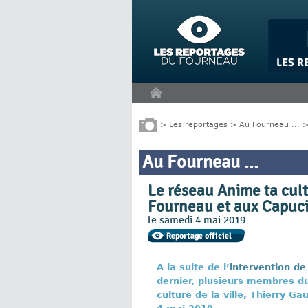
Panneau de gestion des cookies
>
Les reportages
>
Au Fourneau ...
Au Fourneau ...
Le réseau Anime ta cult
Fourneau et aux Capuc
le samedi 4 mai 2019
A la suite de l’
intervention de
dernier, plusieurs membres du
culture de la ville, Thierry G