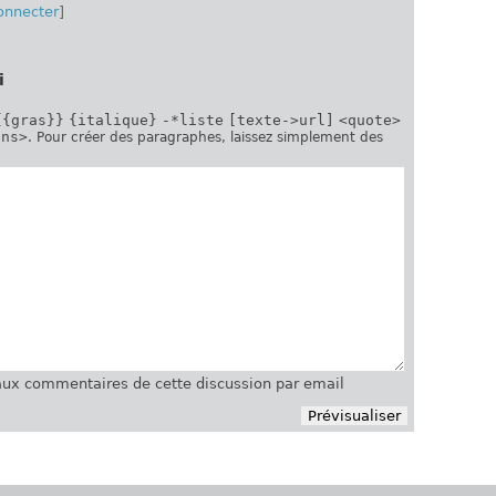
onnecter
]
i
{{gras}}
{italique}
-*liste
[texte->url]
<quote>
ins>
. Pour créer des paragraphes, laissez simplement des
ux commentaires de cette discussion par email