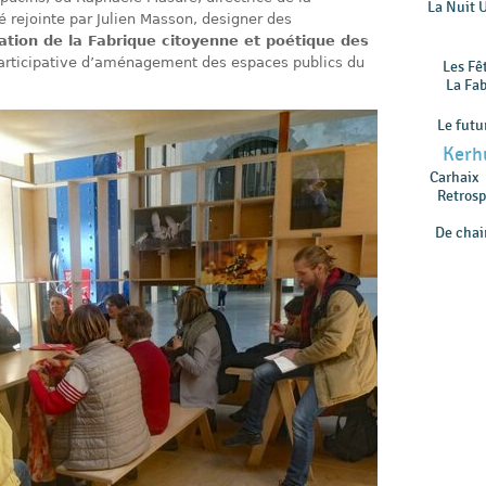
La Nuit 
 rejointe par Julien Masson, designer des
ation de la Fabrique citoyenne et poétique des
participative d’aménagement des espaces publics du
Les Fê
La Fa
Le futu
Kerh
Carhaix
Retrosp
De chair