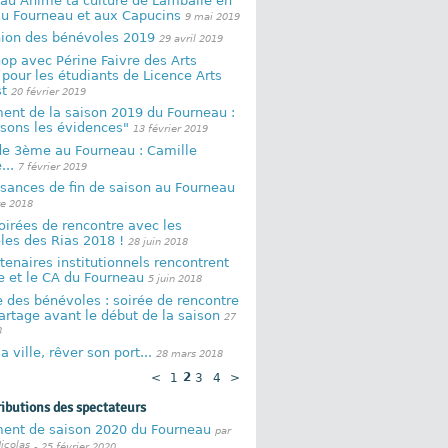
eau Anime ta culture de Lamballe en
au Fourneau et aux Capucins
9 mai 2019
nion des bénévoles 2019
29 avril 2019
p avec Périne Faivre des Arts
pour les étudiants de Licence Arts
t
20 février 2019
ent de la saison 2019 du Fourneau :
sons les évidences"
13 février 2019
de 3ème au Fourneau : Camille
...
7 février 2019
sances de fin de saison au Fourneau
re 2018
irées de rencontre avec les
les des Rias 2018 !
28 juin 2018
tenaires institutionnels rencontrent
e et le CA du Fourneau
5 juin 2018
 des bénévoles : soirée de rencontre
artage avant le début de la saison
27
8
a ville, rêver son port...
28 mars 2018
<
1
2
3
4
>
ributions des spectateurs
ent de saison 2020 du Fourneau
par
icolas
- 25 février 2020