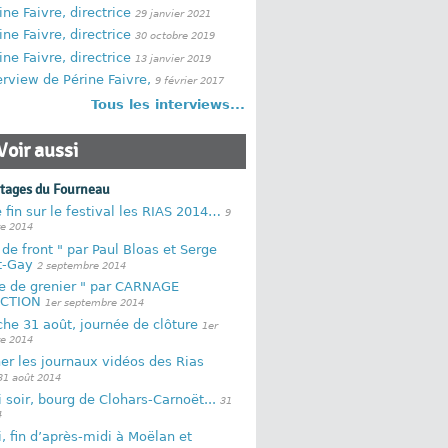
ine Faivre, directrice
29 janvier 2021
ine Faivre, directrice
30 octobre 2019
ine Faivre, directrice
13 janvier 2019
erview de Périne Faivre,
9 février 2017
Tous les interviews...
Voir aussi
rtages du Fourneau
 fin sur le festival les RIAS 2014…
9
e 2014
 de front " par Paul Bloas et Serge
t-Gay
2 septembre 2014
ie de grenier " par CARNAGE
CTION
1er septembre 2014
he 31 août, journée de clôture
1er
e 2014
er les journaux vidéos des Rias
31 août 2014
soir, bourg de Clohars-Carnoët...
31
4
 fin d’après-midi à Moëlan et