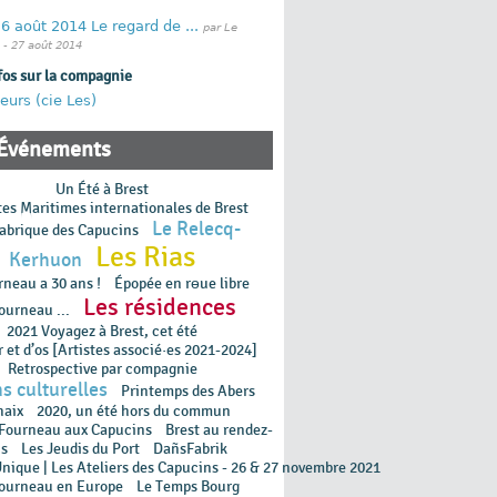
6 août 2014 Le regard de ...
par Le
- 27 août 2014
fos sur la compagnie
eurs (cie Les)
Événements
Un Été à Brest
tes Maritimes internationales de Brest
Le Relecq-
abrique des Capucins
Les Rias
Kerhuon
rneau a 30 ans !
Épopée en rɵue libre
Les résidences
ourneau ...
2021 Voyagez à Brest, cet été
 et d’os [Artistes associé·es 2021-2024]
Retrospective par compagnie
s culturelles
Printemps des Abers
haix
2020, un été hors du commun
 Fourneau aux Capucins
Brest au rendez-
s
Les Jeudis du Port
DañsFabrik
Unique | Les Ateliers des Capucins - 26 & 27 novembre 2021
ourneau en Europe
Le Temps Bourg