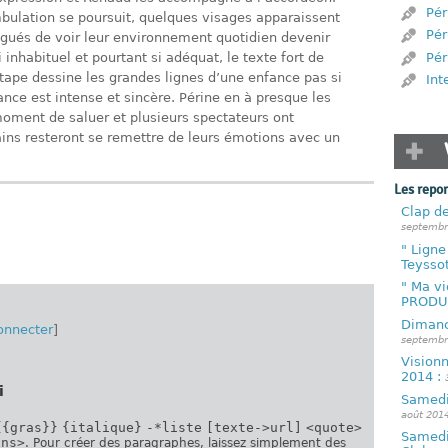
Pér
bulation se poursuit, quelques visages apparaissent
Pér
igués de voir leur environnement quotidien devenir
Pér
 inhabituel et pourtant si adéquat, le texte fort de
tape dessine les grandes lignes d’une enfance pas si
Int
ance est intense et sincère. Périne en à presque les
oment de saluer et plusieurs spectateurs ont
ains resteront se remettre de leurs émotions avec un
Les repo
Clap de
septembr
" Ligne
Teysso
" Ma v
PRODU
Dimanc
onnecter
]
septembr
Visionn
2014 :
i
Samedi 
août 201
{{gras}}
{italique}
-*liste
[texte->url]
<quote>
Samedi,
ins>
. Pour créer des paragraphes, laissez simplement des