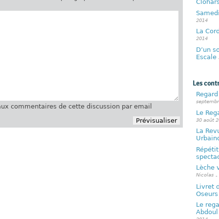
Clohar
Samedi
2014
La Cord
2014
D’un so
Escale
Les cont
Regard 
septembr
ux commentaires de cette discussion par email
Le Reg
30 août 
La Revu
Urbain
Répétit
specta
Lèche v
Nicolas
-
Livret 
Oseurs
Le rega
Abdoul