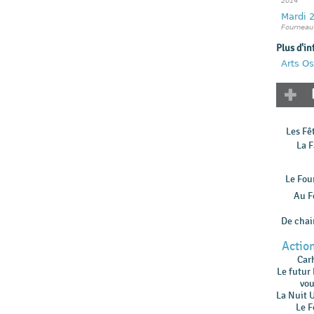
2014
Mardi 2
Fourneau
Plus d'in
Arts Os
Les Fê
La F
Le Fou
Au F
De chair
Action
Car
Le futur
vou
La Nuit 
Le F