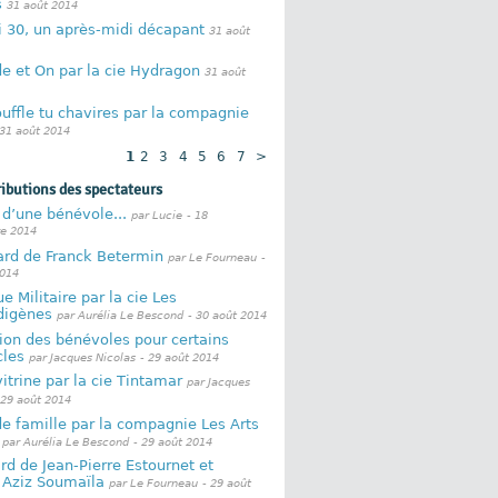
s
31 août 2014
 30, un après-midi décapant
31 août
e et On par la cie Hydragon
31 août
uffle tu chavires par la compagnie
31 août 2014
1
2
3
4
5
6
7
>
ributions des spectateurs
d’une bénévole...
par Lucie
- 18
e 2014
ard de Franck Betermin
par Le Fourneau
-
2014
e Militaire par la cie Les
digènes
par Aurélia Le Bescond
- 30 août 2014
ion des bénévoles pour certains
cles
par Jacques Nicolas
- 29 août 2014
itrine par la cie Tintamar
par Jacques
 29 août 2014
de famille par la compagnie Les Arts
par Aurélia Le Bescond
- 29 août 2014
rd de Jean-Pierre Estournet et
 Aziz Soumaïla
par Le Fourneau
- 29 août