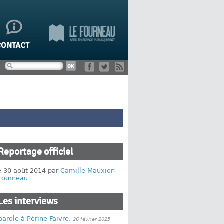
Reportage officiel
le 30 août 2014 par
Camille Mauxion
 Fourneau
Les interviews
parole à Périne Faivre,
26 février 2025