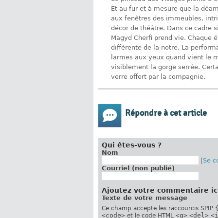
Et au fur et à mesure que la déam
aux fenêtres des immeubles, intr
décor de théâtre. Dans ce cadre si
Magyd Cherfi prend vie. Chaque é
différente de la notre. La perform
larmes aux yeux quand vient le m
visiblement la gorge serrée. Cert
verre offert par la compagnie.
Répondre à cet article
Qui êtes-vous ?
Nom
[
Se c
Courriel (non publié)
Ajoutez votre commentaire ic
Texte de votre message
Ce champ accepte les raccourcis SPIP
<code>
<q>
<del>
<
et le code HTML