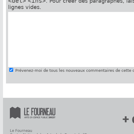
<del>
<ins>
. Pour créer des paragraphes, la
lignes vides.
Prévenez-moi de tous les nouveaux commentaires de cette d
+ 
Le Fourneau