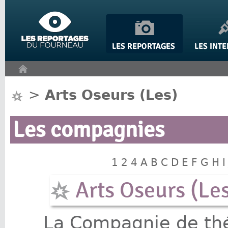
Panneau de gestion des cookies
>
Arts Oseurs (Les)
Les compagnies
1
2
4
A
B
C
D
E
F
G
H
I
Arts Oseurs (Le
La Compagnie de th