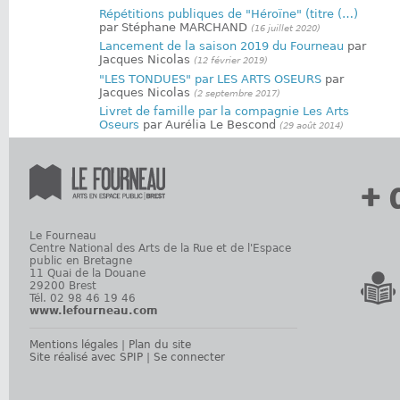
Répétitions publiques de "Héroïne" (titre (…)
par Stéphane MARCHAND
(16 juillet 2020)
Lancement de la saison 2019 du Fourneau
par
Jacques Nicolas
(12 février 2019)
"LES TONDUES" par LES ARTS OSEURS
par
Jacques Nicolas
(2 septembre 2017)
Livret de famille par la compagnie Les Arts
Oseurs
par Aurélia Le Bescond
(29 août 2014)
+ 
Le Fourneau
Centre National des Arts de la Rue et de l'Espace
public en Bretagne
11 Quai de la Douane
29200 Brest
Tél. 02 98 46 19 46
www.lefourneau.com
Mentions légales
|
Plan du site
Site réalisé avec SPIP
|
Se connecter