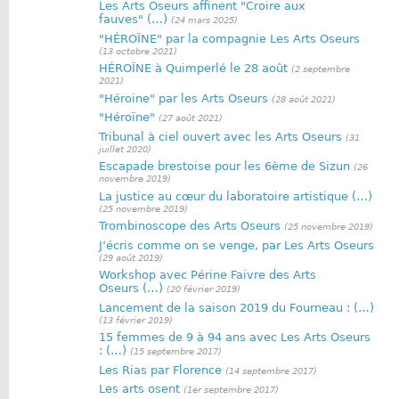
Les Arts Oseurs affinent "Croire aux
fauves" (…)
(24 mars 2025)
"HÉROÏNE" par la compagnie Les Arts Oseurs
(13 octobre 2021)
HÉROÏNE à Quimperlé le 28 août
(2 septembre
2021)
"Héroine" par les Arts Oseurs
(28 août 2021)
"Héroïne"
(27 août 2021)
Tribunal à ciel ouvert avec les Arts Oseurs
(31
juillet 2020)
Escapade brestoise pour les 6ème de Sizun
(26
novembre 2019)
La justice au cœur du laboratoire artistique (…)
(25 novembre 2019)
Trombinoscope des Arts Oseurs
(25 novembre 2019)
J’écris comme on se venge, par Les Arts Oseurs
(29 août 2019)
Workshop avec Périne Faivre des Arts
Oseurs (…)
(20 février 2019)
Lancement de la saison 2019 du Fourneau : (…)
(13 février 2019)
15 femmes de 9 à 94 ans avec Les Arts Oseurs
: (…)
(15 septembre 2017)
Les Rias par Florence
(14 septembre 2017)
Les arts osent
(1er septembre 2017)