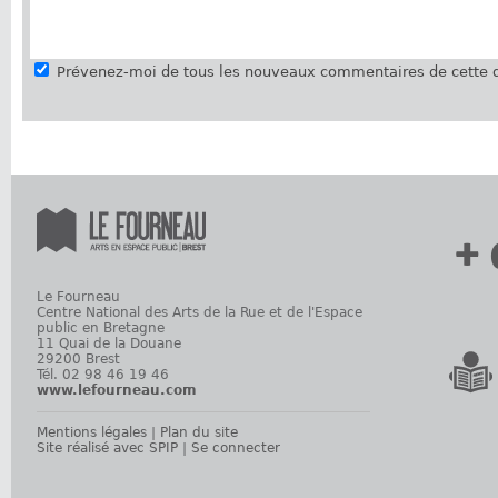
Prévenez-moi de tous les nouveaux commentaires de cette d
+ 
Le Fourneau
Centre National des Arts de la Rue et de l'Espace
public en Bretagne
11 Quai de la Douane
29200 Brest
Tél. 02 98 46 19 46
www.lefourneau.com
Mentions légales
|
Plan du site
Site réalisé avec SPIP
|
Se connecter