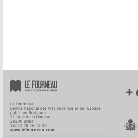
+ 
Le Fourneau
Centre National des Arts de la Rue et de l'Espace
public en Bretagne
11 Quai de la Douane
29200 Brest
Tél. 02 98 46 19 46
www.lefourneau.com