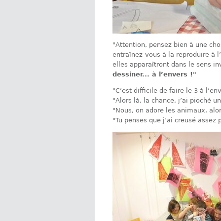
"Attention, pensez bien à une cho
entraînez-vous à la reproduire à 
elles apparaîtront dans le sens i
dessiner... à l’envers !"
"C’est difficile de faire le 3 à l’env
"Alors là, la chance, j’ai pioché 
"Nous, on adore les animaux, alors
"Tu penses que j’ai creusé assez 