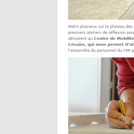
Matin pluvieux sur le plateau des
premiers ateliers de réflexion po
déroulent au
Centre de Mobilité
Césaire, qui nous permet d’uti
l’ensemble du personnel du CMI p