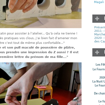
Magali
Présen
2011 :
in pour assister à l’atelier... Qu’à cela ne tienne !
Marche
2020 : 
très pratiques vos clous, j’ai bien fait d’amener mon
des Ca
tre c’est tout de même plus confortable..."
 et son pull maculé de poussière de plâtre,
 vous prendre une impression du Z aussi ? Il est
première lettre du prénom de ma fille..."
Les Fê
Le Fourn
202
La Nuit 
Le Fou
De chair
Le f