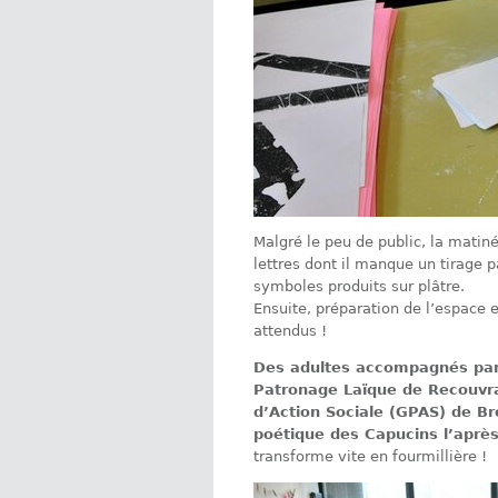
Malgré le peu de public, la matiné
lettres dont il manque un tirage p
symboles produits sur plâtre.
Ensuite, préparation de l’espace e
attendus !
Des adultes accompagnés par 
Patronage Laïque de Recouvra
d’Action Sociale (GPAS) de Br
poétique des Capucins l’aprè
transforme vite en fourmillière !