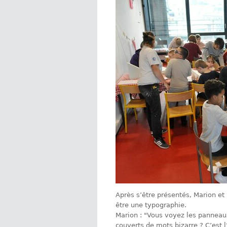
Après s’être présentés, Marion et
être une typographie.
Marion : "Vous voyez les panneau
couverts de mots bizarre ? C’est l’