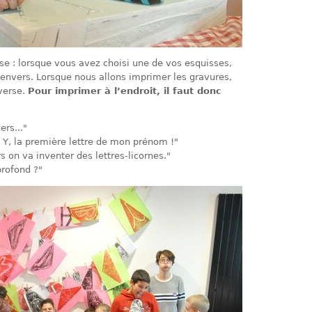
se : lorsque vous avez choisi une de vos esquisses,
l’envers. Lorsque nous allons imprimer les gravures,
nverse.
Pour imprimer à l’endroit, il faut donc
ers..."
un Y, la première lettre de mon prénom !"
 on va inventer des lettres-licornes."
profond ?"