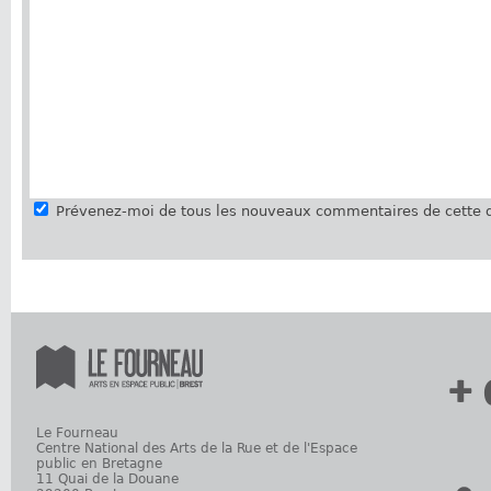
Prévenez-moi de tous les nouveaux commentaires de cette d
+ 
Le Fourneau
Centre National des Arts de la Rue et de l'Espace
public en Bretagne
11 Quai de la Douane