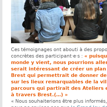
Ces témoignages ont abouti à des propo
concrètes des participant·e·s :
« puisqu
monde y vient, nous pourrions aller 
serait intéressant de créer un plan
Brest qui permettrait de donner de
sur les lieux remarquables de la vil
parcours qui partirait des Ateliers
à travers Brest.(…) »
« Nous souhaiterions être plus informés