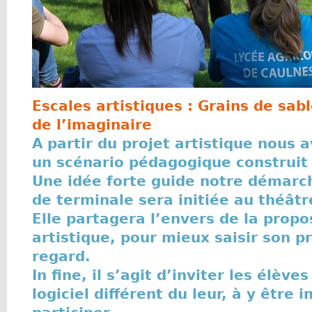
Escales artistiques : Grains de sab
de l’imaginaire
A partir du projet artistique nous 
un scénario pédagogique construit 
Une idée forte guide notre démarch
de terminale sera initiée au théât
Elle partagera l’envers de la propo
artistique, pour mieux saisir son p
regard.
In fine, il s’agit d’inviter les élève
logiciel différent du leur, à y être in