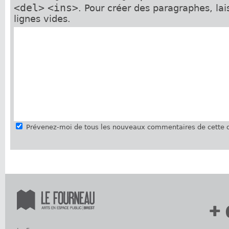
<del>
<ins>
. Pour créer des paragraphes, la
lignes vides.
Prévenez-moi de tous les nouveaux commentaires de cette d
+ 