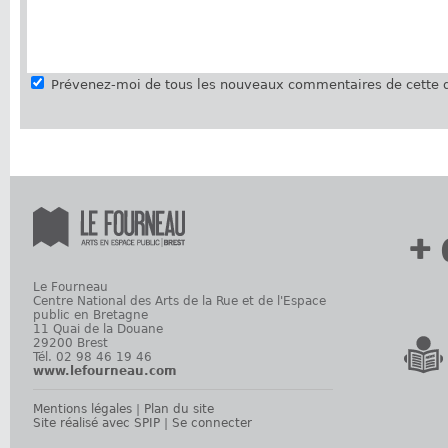
Prévenez-moi de tous les nouveaux commentaires de cette d
+ 
Le Fourneau
Centre National des Arts de la Rue et de l'Espace
public en Bretagne
11 Quai de la Douane
29200 Brest
Tél. 02 98 46 19 46
www.lefourneau.com
Mentions légales
|
Plan du site
Site réalisé avec SPIP
|
Se connecter