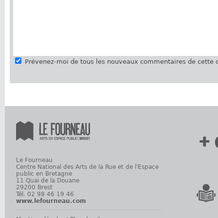
Prévenez-moi de tous les nouveaux commentaires de cette d
+ 
Le Fourneau
Centre National des Arts de la Rue et de l'Espace
public en Bretagne
11 Quai de la Douane
29200 Brest
Tél. 02 98 46 19 46
www.lefourneau.com