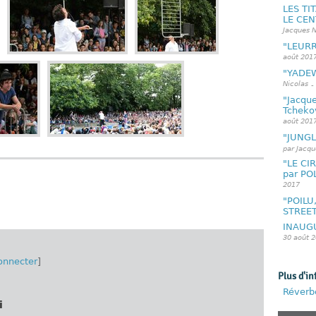
LES TI
LE CEN
Jacques N
"LEURR
août 201
"YADEW
Nicolas
-
"Jacque
Tchekov
août 201
"JUNGL
par Jacqu
"LE CI
par PO
2017
"POILU
STREE
INAUGU
30 août 
onnecter
]
Plus d'in
Réverbè
i