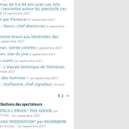
mes de 9 à 94 ans avec Les Arts
: rencontre autour du spectacle Les
es
15 septembre 2017
s par Florence
14 septembre 2017
t : Denis, chef électricien
3 septembre
ense bravo aux bénévoles des
 septembre 2017
run, soirée colorée
2 septembre 2017
n, star du jour
2 septembre 2017
s osent
1er septembre 2017
t : L’équipe technique de Tréméven
embre 2017
ie des hommes !
1er septembre 2017
t : Guillaume, chef signaleur.
30 août
1
2
>
ributions des spectateurs
TELS-L’ENVOL" PAR ADHOK
par
icolas
- 1er septembre 2017
SANS MODERATION" par REVERBERE
es Nicolas
- 1er septembre 2017