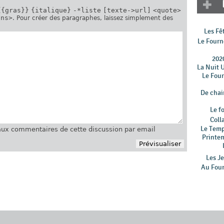
{{gras}}
{italique}
-*liste
[texte->url]
<quote>
ins>
. Pour créer des paragraphes, laissez simplement des
Les Fê
Le Fourn
202
La Nuit 
Le Fou
De chair
Le f
Coll
Le Tem
ux commentaires de cette discussion par email
Printe
Les Je
Au Four