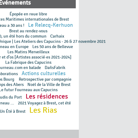
Événements
Épopée en rɵue libre
tes Maritimes internationales de Brest
Le Relecq-Kerhuon
eau a 30 ans !
Brest au rendez-vous
0, un été hors du commun
Carhaix
Unique | Les Ateliers des Capucins - 26 & 27 novembre 2021
rneau en Europe
Les 50 ans de Bellevue
Les Matins Merveilleux
 et d’os [Artistes associé·es 2021-2024]
La Fabrique des Capucins
ourneau.com en balade
DañsFabrik
Actions culturelles
aborations
ps Bourg
Retrospective par compagnie
mps des Abers
Noël de la Ville de Brest
Le futur Fourneau aux Capucins
Les résidences
udis du Port
neau ...
2021 Voyagez à Brest, cet été
Les Rias
Un Été à Brest