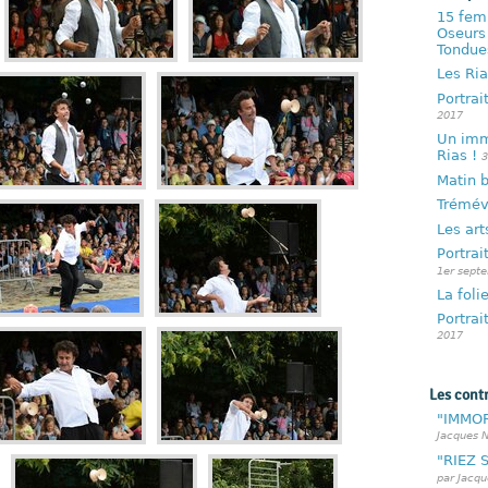
15 fem
Oseurs 
Tondu
Les Ria
Portrai
2017
Un imm
Rias !
3
Matin b
Tréméve
Les art
Portrai
1er sept
La fol
Portrai
2017
Les cont
"IMMOR
Jacques N
"RIEZ 
par Jacqu