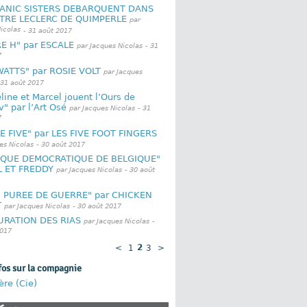
TANIC SISTERS DEBARQUENT DANS
TRE LECLERC DE QUIMPERLE
par
icolas
- 31 août 2017
E H" par ESCALE
par Jacques Nicolas
- 31
7
ATTS" par ROSIE VOLT
par Jacques
 31 août 2017
line et Marcel jouent l’Ours de
" par l’Art Osé
par Jacques Nicolas
- 31
7
E FIVE" par LES FIVE FOOT FINGERS
es Nicolas
- 30 août 2017
RQUE DEMOCRATIQUE DE BELGIQUE"
L ET FREDDY
par Jacques Nicolas
- 30 août
, PUREE DE GUERRE" par CHICKEN
T
par Jacques Nicolas
- 30 août 2017
RATION DES RIAS
par Jacques Nicolas
-
2017
<
1
2
3
>
fos sur la compagnie
re (Cie)