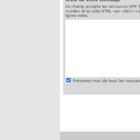
Ce champ accepte les raccourcis SPIP
<code>
<q>
<del>
<
et le code HTML
lignes vides.
Prévenez-moi de tous les nouvea