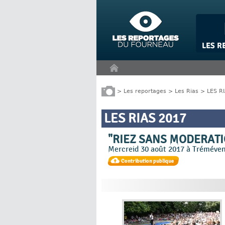
Panneau de gestion des cookies
>
Les reportages
>
Les Rias
>
LES R
LES RIAS 2017
"RIEZ SANS MODERATI
Mercreid 30 août 2017 à Tréméve