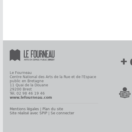
+ 
Le Fourneau
Centre National des Arts de la Rue et de l'Espace
public en Bretagne
11 Quai de la Douane
29200 Brest
Tél. 02 98 46 19 46
www.lefourneau.com
Mentions légales
|
Plan du site
Site réalisé avec SPIP
|
Se connecter