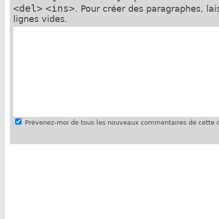
<del>
<ins>
. Pour créer des paragraphes, la
lignes vides.
Prévenez-moi de tous les nouveaux commentaires de cette d